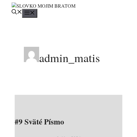
Preskočiť
na
Menu
obsah
admin_matis
#9 Sväté Písmo