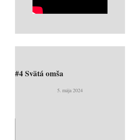
#4 Svätá omša
5. mája 2024