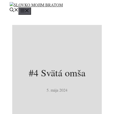
Preskočiť
na
Menu
obsah
#4 Svätá omša
5. mája 2024